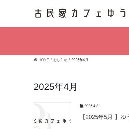
コ
ナ
ン
ビ
テ
ゲ
ン
ー
ツ
シ
へ
ョ
ス
ン
キ
に
ッ
移
HOME
おしらせ
2025年4月
プ
動
2025年4月
2025.4.21
【2025年5月 